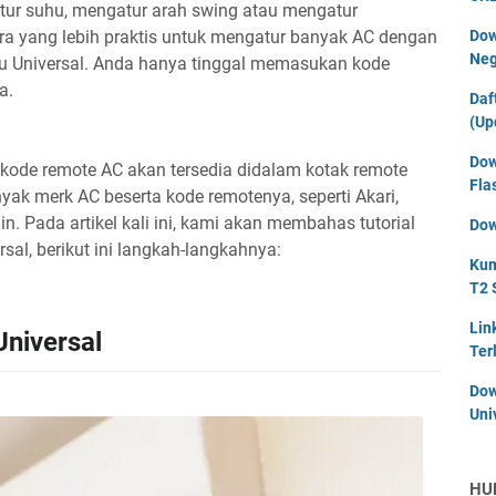
tur suhu, mengatur arah swing atau mengatur
ra yang lebih praktis untuk mengatur banyak AC dengan
Dow
Neg
tu Universal. Anda hanya tinggal memasukan kode
a.
Daf
(Up
Dow
 kode remote AC akan tersedia didalam kotak remote
Fla
nyak merk AC beserta kode remotenya, seperti Akari,
in. Pada artikel kali ini, kami akan membahas tutorial
Dow
sal, berikut ini langkah-langkahnya:
Kum
T2 
Lin
niversal
Ter
Dow
Uni
HU