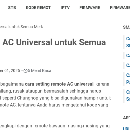
STB
KODE REMOT
IPTV
FIRMWARE
FIRMWARE
versal untuk Semua Merk
SM
C
e AC Universal untuk Semua
S
C
C
er 01, 2025
5 Menit Baca
C
P
i bagaimana
cara setting remote AC universal
, karena
t hilang, rusak ataupun bermasalah sehingga harus
C
 seperti Chunghop yang bisa digunakan hampir untuk
S
ote AC, tentunya Anda harus mengetahui kode yang
AR
lengkapi dengan remote bawaan masing-masing yang
URL