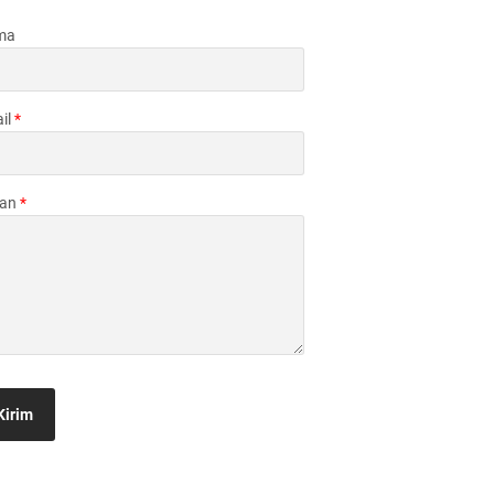
ma
il
*
san
*