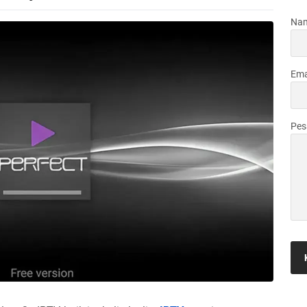
Na
Ema
Pe