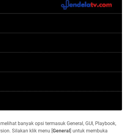
elihat banyak opsi termasuk General, GUI, Playbook,
sion. Silakan klik menu [
General
] untuk membuka