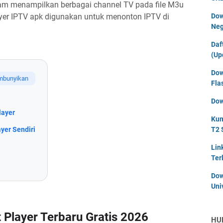
alam menampilkan berbagai channel TV pada file M3u
yer IPTV apk digunakan untuk menonton IPTV di
Dow
Neg
Daf
(Up
Dow
Fla
Dow
layer
Kum
yer Sendiri
T2 
Lin
Ter
Dow
Uni
 Player Terbaru Gratis 2026
HU