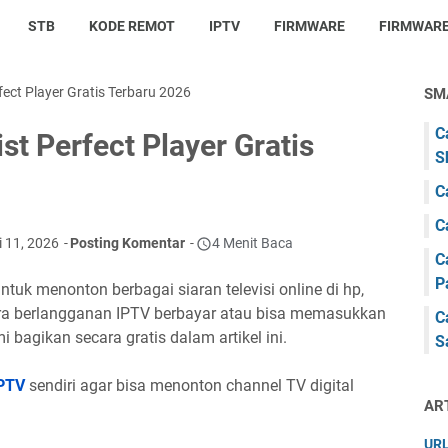
STB
KODE REMOT
IPTV
FIRMWARE
FIRMWARE
ect Player Gratis Terbaru 2026
SM
C
t Perfect Player Gratis
S
C
C
i 11, 2026
Posting Komentar
4 Menit Baca
C
P
tuk menonton berbagai siaran televisi online di hp,
ara berlangganan IPTV berbayar atau bisa memasukkan
C
 bagikan secara gratis dalam artikel ini.
S
PTV
sendiri agar bisa menonton channel TV digital
AR
URL