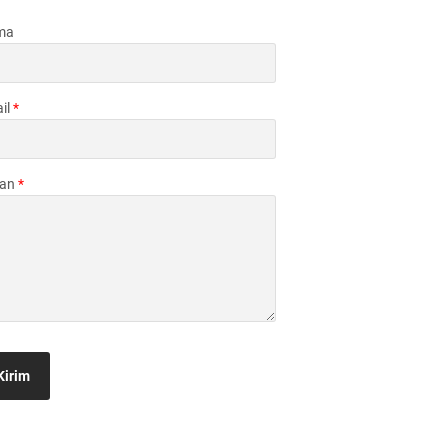
ma
il
*
san
*