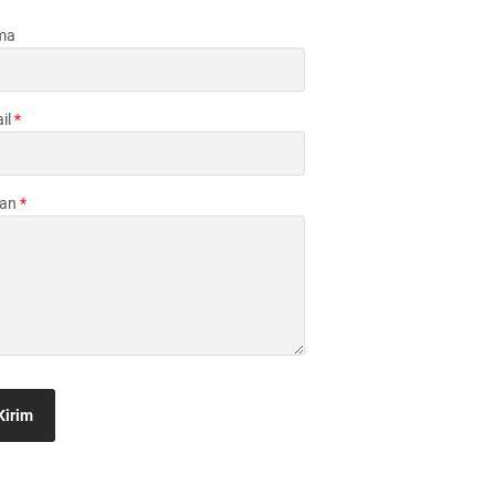
ma
il
*
san
*