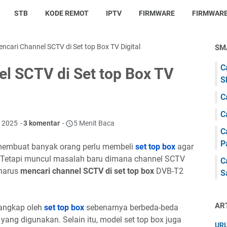
STB
KODE REMOT
IPTV
FIRMWARE
FIRMWARE
ncari Channel SCTV di Set top Box TV Digital
SM
C
l SCTV di Set top Box TV
S
C
C
0, 2025
3 komentar
5 Menit Baca
C
P
l membuat banyak orang perlu membeli
set top box
agar
t. Tetapi muncul masalah baru dimana channel SCTV
C
 harus
mencari channel SCTV di set top box
DVB-T2
S
AR
angkap oleh
set top box
sebenarnya berbeda-beda
yang digunakan. Selain itu, model set top box juga
URL