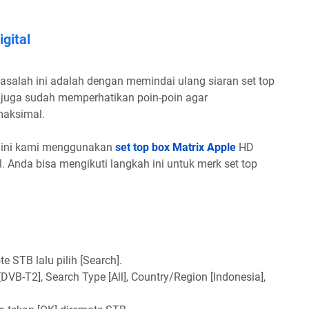
gital
salah ini adalah dengan memindai ulang siaran set top
a juga sudah memperhatikan poin-poin agar
maksimal.
h ini kami menggunakan
set top box Matrix Apple
HD
. Anda bisa mengikuti langkah ini untuk merk set top
 STB lalu pilih [Search].
DVB-T2], Search Type [All], Country/Region [Indonesia],