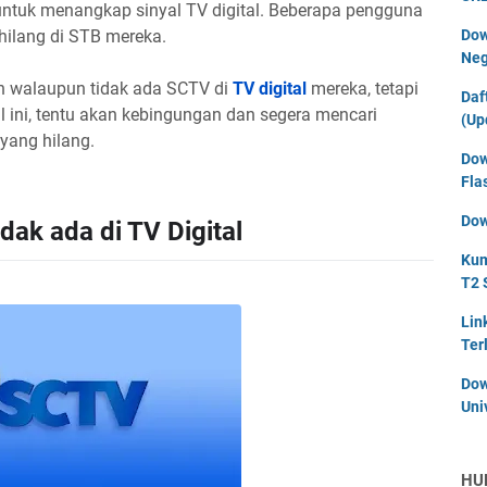
tuk menangkap sinyal TV digital. Beberapa pengguna
hilang di STB mereka.
Dow
Neg
h walaupun tidak ada SCTV di
TV digital
mereka, tetapi
Daf
 ini, tentu akan kebingungan dan segera mencari
(Up
 yang hilang.
Dow
Fla
Dow
ak ada di TV Digital
Kum
T2 
Lin
Ter
Dow
Uni
HU