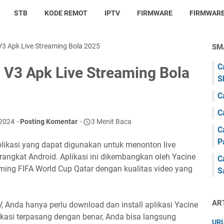
STB
KODE REMOT
IPTV
FIRMWARE
FIRMWARE
3 Apk Live Streaming Bola 2025
SM
C
 V3 Apk Live Streaming Bola
S
C
C
 2024
Posting Komentar
3 Menit Baca
C
P
likasi yang dapat digunakan untuk menonton live
rangkat Android. Aplikasi ini dikembangkan oleh Yacine
C
eaming FIFA World Cup Qatar dengan kualitas video yang
S
AR
 Anda hanya perlu download dan install aplikasi Yacine
ikasi terpasang dengan benar, Anda bisa langsung
URL