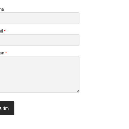
ma
il
*
san
*