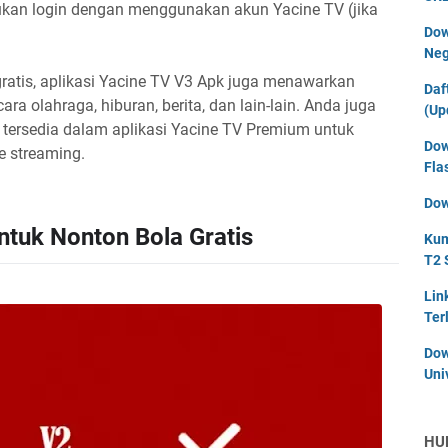
ukan login dengan menggunakan akun Yacine TV (jika
Dow
Neg
gratis, aplikasi Yacine TV V3 Apk juga menawarkan
Daf
ara olahraga, hiburan, berita, dan lain-lain. Anda juga
(Up
tersedia dalam aplikasi Yacine TV Premium untuk
Dow
ve streaming.
Fla
Dow
untuk Nonton Bola Gratis
Kum
T2 
Lin
Ter
Dow
Uni
HU