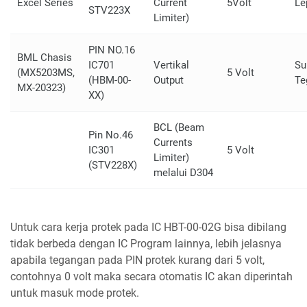
Excel Series
Current
5Volt
Le
STV223X
Limiter)
PIN NO.16
BML Chasis
IC701
Vertikal
Su
(MX5203MS,
5 Volt
(HBM-00-
Output
Te
MX-20323)
XX)
BCL (Beam
Pin No.46
Currents
IC301
5 Volt
Limiter)
(STV228X)
melalui D304
Untuk cara kerja protek pada IC HBT-00-02G bisa dibilang
tidak berbeda dengan IC Program lainnya, lebih jelasnya
apabila tegangan pada PIN protek kurang dari 5 volt,
contohnya 0 volt maka secara otomatis IC akan diperintah
untuk masuk mode protek.