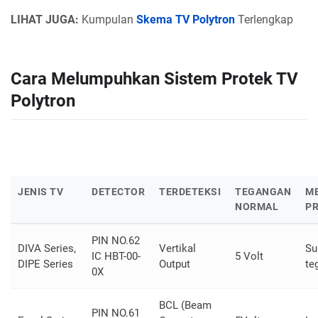
LIHAT JUGA:
Kumpulan
Skema TV Polytron
Terlengkap
Cara Melumpuhkan Sistem Protek TV
Polytron
JENIS TV
DETECTOR
TERDETEKSI
TEGANGAN
M
NORMAL
PR
PIN NO.62
DIVA Series,
Vertikal
Su
IC HBT-00-
5 Volt
DIPE Series
Output
te
0X
BCL (Beam
PIN NO.61