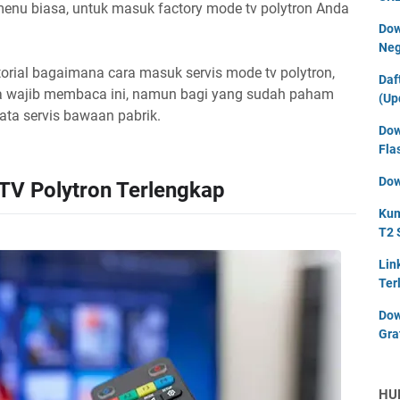
enu biasa, untuk masuk factory mode tv polytron Anda
Dow
Neg
orial bagaimana cara masuk servis mode tv polytron,
Daf
a wajib membaca ini, namun bagi yang sudah paham
(Up
data servis bawaan pabrik.
Dow
Fla
Dow
TV Polytron Terlengkap
Kum
T2 
Lin
Ter
Dow
Gra
HU