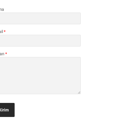
ma
il
*
san
*