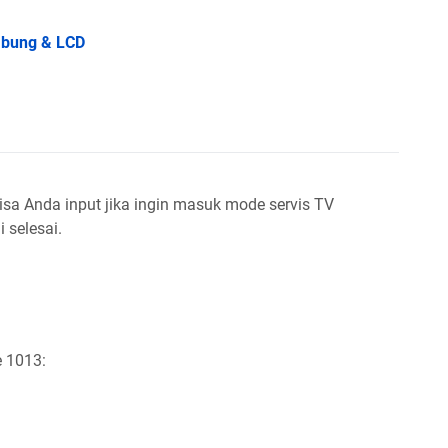
abung & LCD
sa Anda input jika ingin masuk mode servis TV
i selesai.
e 1013: