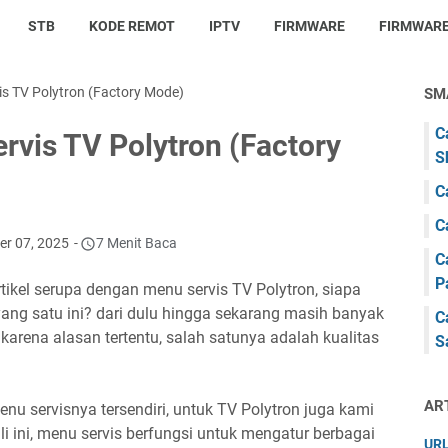
STB
KODE REMOT
IPTV
FIRMWARE
FIRMWARE
s TV Polytron (Factory Mode)
SM
C
vis TV Polytron (Factory
S
C
C
er 07, 2025
7 Menit Baca
C
P
kel serupa dengan menu servis TV Polytron, siapa
yang satu ini? dari dulu hingga sekarang masih banyak
C
rena alasan tertentu, salah satunya adalah kualitas
S
AR
u servisnya tersendiri, untuk TV Polytron juga kami
i ini, menu servis berfungsi untuk mengatur berbagai
URL