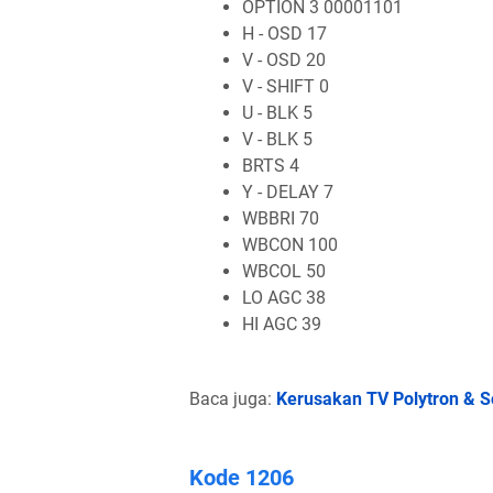
OPTION 3 00001101
H - OSD 17
V - OSD 20
V - SHIFT 0
U - BLK 5
V - BLK 5
BRTS 4
Y - DELAY 7
WBBRI 70
WBCON 100
WBCOL 50
LO AGC 38
HI AGC 39
Baca juga:
Kerusakan TV Polytron & S
Kode 1206