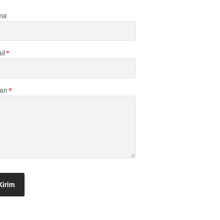
ma
il
*
san
*