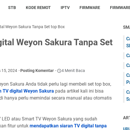
STB
KODE REMOT
IPTV
FIRMWARE
FIRMWARE
tal Weyon Sakura Tanpa Set top Box
SM
C
ital Weyon Sakura Tanpa Set
S
C
C
 15, 2024
Posting Komentar
4 Menit Baca
C
P
yon Sakura Anda tidak perlu lagi membeli set top box,
 TV digital Weyon Sakura
pada artikel kali ini bisa
C
adi hanya perlu memindai secara manual atau otomatis
S
AR
TV LED atau Smart TV Weyon Sakura yang sudah
an fitur untuk
mendapatkan siaran TV digital tanpa
URL