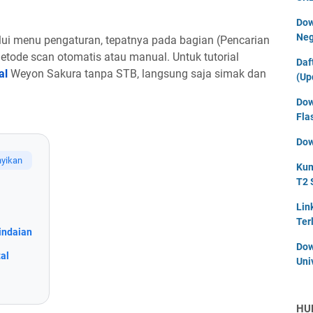
Dow
Neg
ui menu pengaturan, tepatnya pada bagian (Pencarian
metode scan otomatis atau manual. Untuk tutorial
Daf
al
Weyon Sakura tanpa STB, langsung saja simak dan
(Up
Dow
Fla
Dow
Kum
T2 
Lin
Ter
indaian
Dow
al
Uni
HU