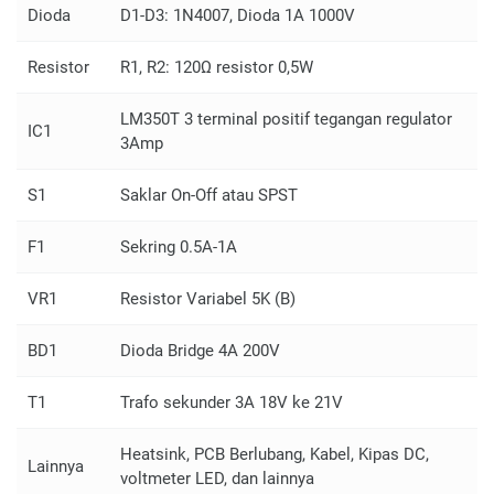
Dioda
D1-D3: 1N4007, Dioda 1A 1000V
Resistor
R1, R2: 120Ω resistor 0,5W
LM350T 3 terminal positif tegangan regulator
IC1
3Amp
S1
Saklar On-Off atau SPST
F1
Sekring 0.5A-1A
VR1
Resistor Variabel 5K (B)
BD1
Dioda Bridge 4A 200V
T1
Trafo sekunder 3A 18V ke 21V
Heatsink, PCB Berlubang, Kabel, Kipas DC,
Lainnya
voltmeter LED, dan lainnya